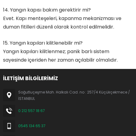
14. Yangın kapısı bakım gerektirir mi?
Evet. Kapı menteşeleri, kapanma mekanizması ve
duman fitilleri düzenli olarak kontrol edilmelidir.
15. Yangın kapıları kilitlenebilir mi?
Yangın kapıları kilitlenmez; panik barlı sistem
sayesinde içeriden her zaman açılabilir olmalıdır.
İLETİŞİM BİLGİLERİMİZ
Soğutluçeşme Mah. Halkalı Cad. no : 257/4 Küçükçekmece /
İSTANBUL
0 212 557 18 67
0545 134 65 37