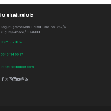
ŞİM BİLGİLERİMİZ
Soğutluçeşme Mah. Halkalı Cad. no : 257/4
Küçükçekmece / İSTANBUL
0 212 557 18 67
0545 134 65 37
info@redfiredoor.com