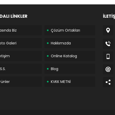
DALI LİNKLER
İLETİ
asında Biz
Çözüm Ortakları
oto Galeri
Hakkımızda
letişim
Online Katalog
S.S.
Blog
rünler
KVKK METNİ