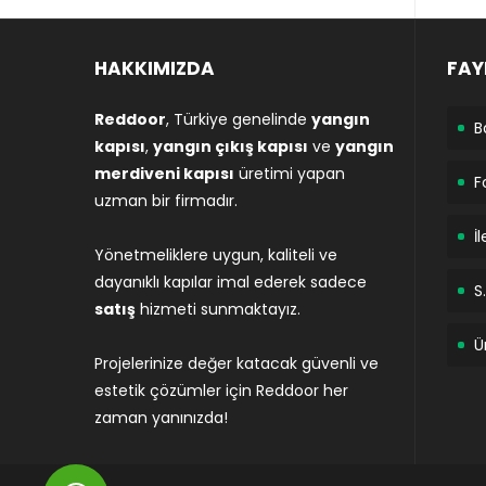
HAKKIMIZDA
FAY
Reddoor
, Türkiye genelinde
yangın
B
kapısı
,
yangın çıkış kapısı
ve
yangın
merdiveni kapısı
üretimi yapan
F
uzman bir firmadır.
İ
Yönetmeliklere uygun, kaliteli ve
dayanıklı kapılar imal ederek sadece
S.
satış
hizmeti sunmaktayız.
Ü
Projelerinize değer katacak güvenli ve
estetik çözümler için Reddoor her
zaman yanınızda!