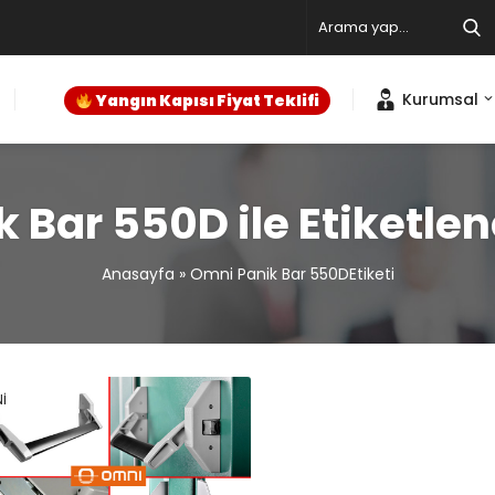
Kurumsal
Yangın Kapısı Fiyat Teklifi
 Bar 550D ile Etiketle
Anasayfa
»
Omni Panik Bar 550DEtiketi
İ