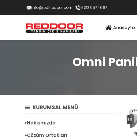
info@redfiredoor.com
0 212 557 18 67
Anasayfa
Omni Panik
KURUMSAL MENÜ
YEN
Hakkımızda
Çözüm Ortakları