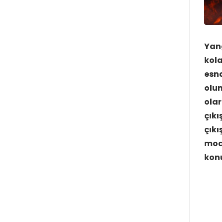
Yang
kola
esna
olun
olar
çıkı
çıkı
mode
kon