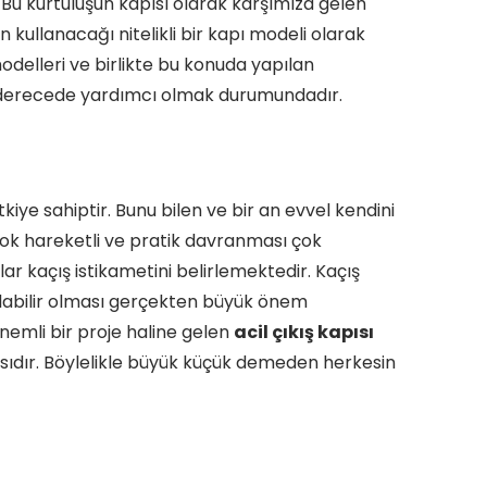
Bu kurtuluşun kapısı olarak karşımıza gelen
in kullanacağı nitelikli bir kapı modeli olarak
delleri ve birlikte bu konuda yapılan
i derecede yardımcı olmak durumundadır.
ye sahiptir. Bunu bilen ve bir an evvel kendini
çok hareketli ve pratik davranması çok
ar kaçış istikametini belirlemektedir. Kaçış
çılabilir olması gerçekten büyük önem
nemli bir proje haline gelen
acil çıkış kapısı
çasıdır. Böylelikle büyük küçük demeden herkesin