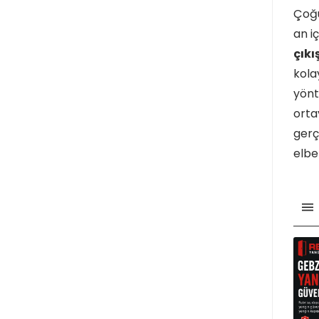
Çoğu
an i
çıkı
kola
yönt
orta
gerç
elbe