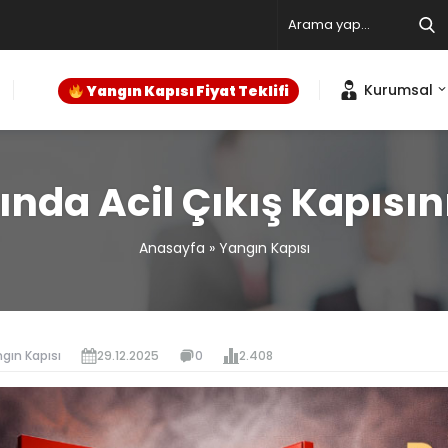
Kurumsal
Yangın Kapısı Fiyat Teklifi
ında Acil Çıkış Kapısı
Anasayfa
»
Yangın Kapısı
gın Kapısı
29.12.2025
0
2.408