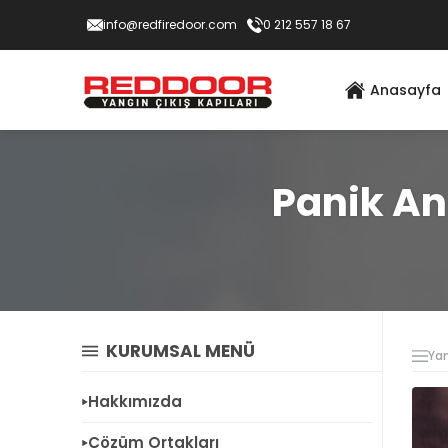
info@redfiredoor.com
0 212 557 18 67
Anasayfa
Panik An
KURUMSAL MENÜ
Yan
Hakkımızda
Çözüm Ortakları