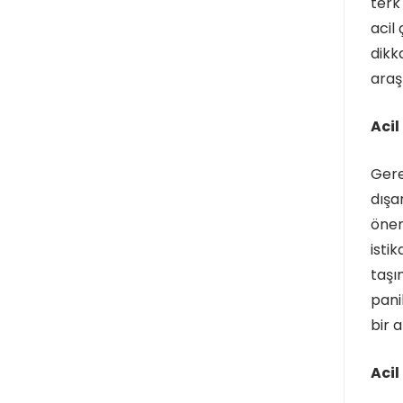
terk
acil
dikk
araş
Acil
Gere
dışa
önem
isti
taşı
pani
bir 
Acil