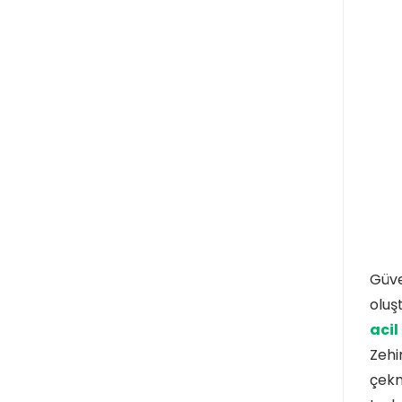
Güve
oluş
acil
Zehi
çekm