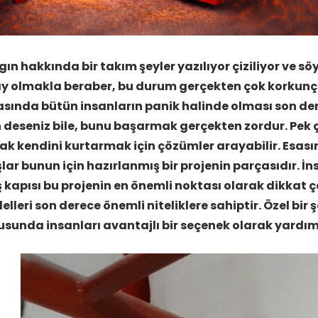
ın hakkında bir takım şeyler yazılıyor çiziliyor ve 
y olmakla beraber, bu durum gerçekten çok korkunç 
sında bütün insanların panik halinde olması son der
 deseniz bile, bunu başarmak gerçekten zordur. Pek
ak kendini kurtarmak için çözümler arayabilir. Esası
şlar bunun için hazırlanmış bir projenin parçasıdır. 
ş kapısı bu projenin en önemli noktası olarak dikkat 
lleri son derece önemli niteliklere sahiptir. Özel bir 
usunda insanları avantajlı bir seçenek olarak yard