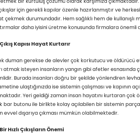
 etmek bir kurtuluş çözümü olarak karşımıza çıkmaktadır. 
 çıkışlar için gerekli kapılar özenle hazırlanmıştır ve herkes
at çekmek durumundadır. Hem sağlıklı hem de kullanışlı mo
tırmalar daha iyisini üretme konusunda firmalara öneml
 Çıkış Kapısı Hayat Kurtarır
k duman gerekse de alevler çok korkutucu ve öldürücü etki
rı atmak isteyen insanların yangın gibi afetler esnasında 
lidir. Burada insanları doğru bir şekilde yönlendiren levhal
kametine ulaştığınızda ise sistemin çalışması ve kapının a
maktadır. Yeri geldiği zaman insan hayatını kurtaran çok ö
k bar butonu ile birlikte kolay açılabilen bir sistemin par
an evvel dışarıya çıkması mümkün olabilmektedir.
 Bir Hızlı Çıkışların Önemi