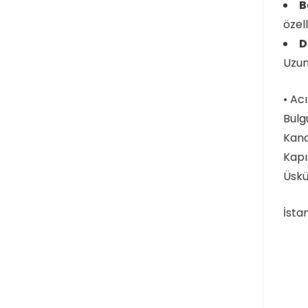
B
özell
D
Uzun
• Ac
Bulg
Kand
Kapı
Üskü
İsta