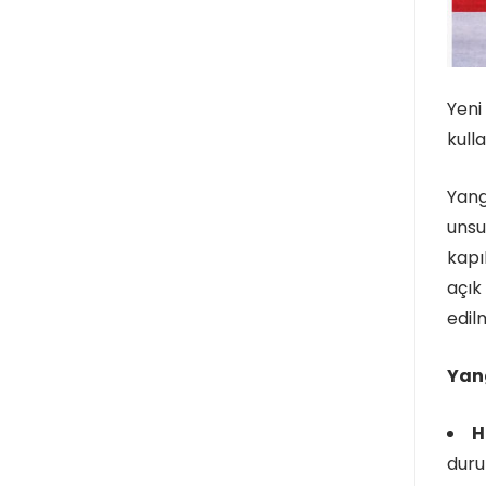
Yeni
kull
Yang
unsu
kapı
açık
edil
Yang
H
duru