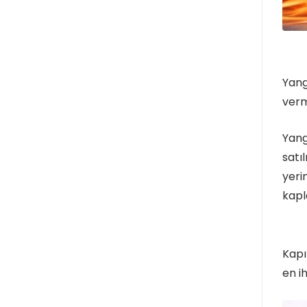
Yang
verm
Yang
satı
yeri
kapl
Kapı
en i