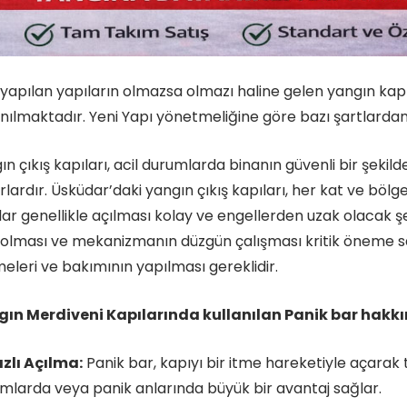
 yapılan yapıların olmazsa olmazı haline gelen yangın kapı
anılmaktadır. Yeni Yapı yönetmeliğine göre bazı şartlardan 
ın çıkış kapıları, acil durumlarda binanın güvenli bir şekil
rlardır. Üsküdar’daki yangın çıkış kapıları, her kat ve bölged
lar genellikle açılması kolay ve engellerden uzak olacak ş
 olması ve mekanizmanın düzgün çalışması kritik öneme sah
meleri ve bakımının yapılması gereklidir.
ın Merdiveni Kapılarında kullanılan Panik bar hakkınd
ızlı Açılma:
Panik bar, kapıyı bir itme hareketiyle açarak ta
mlarda veya panik anlarında büyük bir avantaj sağlar.