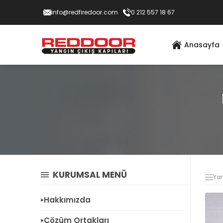
info@redfiredoor.com
0 212 557 18 67
Anasayfa
KURUMSAL MENÜ
Yan
Hakkımızda
Çözüm Ortakları