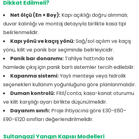
Dikkat Edilmeli?
Net ölçü (En × Boy):
Kapı açıklığı doğru alınmalı;
duvar kalınlığı ve montaj detayıyla birlikte kasa tipi
belirlenmelidir.
Kapı yönü ve kaçış yönü:
Sağ/sol açılım ve kaçış
yönü, kilit ve panik bar seçiminde belirleyicidir.
Panik bar donanımı:
Tahliye hattında tek
hamlede çıkış için panik barlı sistemler tercih edilebilir.
Kapanma sistemi:
Yaylı menteşe veya hidrolik
seçenekleri kullanım yoğunluğuna göre planlanmalıdır.
Duman kontrolü:
Fitil/conta, kasa-kanat oturumu
ve kilit karşılığı ayarı birlikte düşünülmelidir.
Dayanım sınıfı:
Proje ihtiyacına göre E30–E60–
E90–E120 sınıfları değerlendirilmelidir.
Sultangazi Yangın Kapısı Modelleri