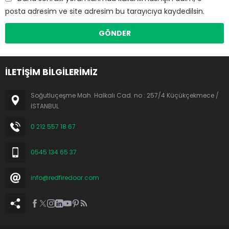
posta adresim ve site adresim bu tarayıcıya kaydedilsin.
İLETİŞİM BİLGİLERİMİZ
Soğutluçeşme Mah. Halkalı Cad. no : 257/4 Küçükçekmece /
İSTANBUL
0 212 557 18 67
0545 134 65 37
info@redfiredoor.com